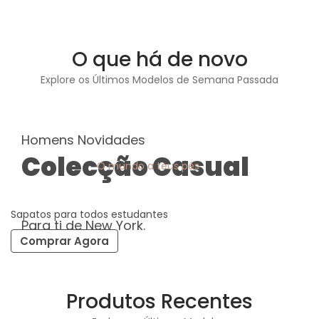
O que há de novo
Explore os Últimos Modelos de Semana Passada
Homens Novidades
Colecção Casual
O mundo a teus pés
Explorar Agora
Sapatos para todos estudantes
Para ti de New York.
Comprar Agora
Produtos Recentes