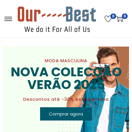
0
0
MODA MASCULINA
NOVA COLECÇÃO
VERÃO 2025
Descontos até -30% esta Semana
Comprar agora