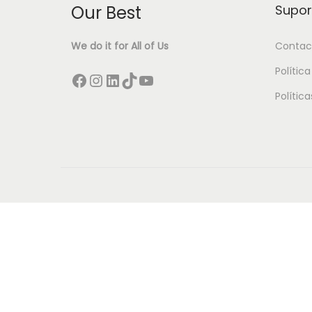
o
Our Best
Supor
n
We do it for All of Us
Contac
Polític
Facebook
Instagram
LinkedIn
TikTok
YouTube
Polític