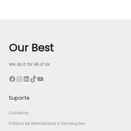
o
n
Our Best
We do it for All of Us
Facebook
Instagram
LinkedIn
TikTok
YouTube
Suporte
Contacto
Política de Reembolsos e Devoluções