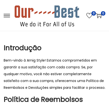
0
0
S
S
k
k
i
i
p
p
Introdução
t
t
o
o
n
c
Bem-vindo à Amig Style! Estamos comprometidos em
a
o
garantir a sua satisfação com cada compra. Se, por
v
n
qualquer motivo, você não estiver completamente
i
t
satisfeito com a sua compra, oferecemos uma Política de
g
e
Reembolsos e Devoluções simples para facilitar o processo.
a
n
Política de Reembolsos
t
t
i