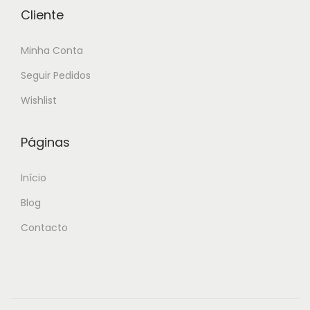
0
v
€
Cliente
.
a
6
r
0
Minha Conta
i
.
Seguir Pedidos
a
0
n
0
Wishlist
t
s
Páginas
.
T
Início
h
Blog
e
Contacto
o
p
t
i