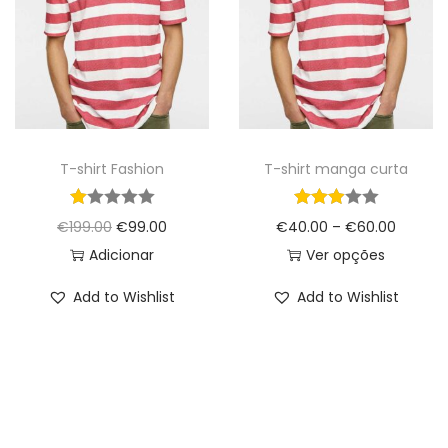
o
n
T-shirt Fashion
T-shirt manga curta
O
O
P
€
199.00
€
99.00
€
40.00
–
€
60.00
p
p
r
Adicionar
Ver opções
r
r
T
i
Add to Wishlist
Add to Wishlist
e
e
h
c
ç
ç
i
e
o
o
s
r
o
a
p
a
r
t
r
n