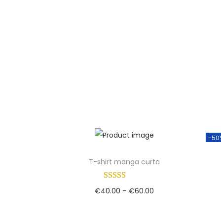
-50
T-shirt manga curta
€
40.00
–
€
60.00
Ver opções