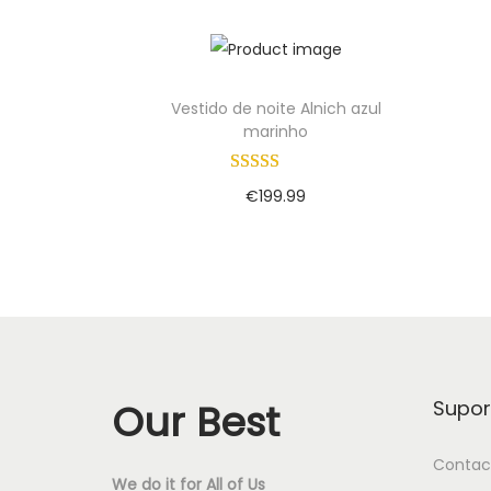
Add to Wishlist
Vestido de noite Alnich azul
marinho
€
199.99
Adicionar
Add to Wishlist
Our Best
Supor
Contac
We do it for All of Us