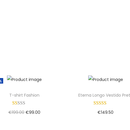
%
T-shirt Fashion
Eterna Longo Vestido Pre
€
199.00
€
99.00
€
149.50
Adicionar
Adicionar