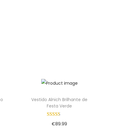
to
Vestido Alnich Brilhante de
Festa Verde
€
89.99
Adicionar