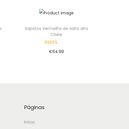
Add to Wishlist
a
Sapatos Vermelho de salto alto
Claire
€
64.99
Adicionar
Add to Wishlist
Páginas
Início