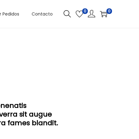
0
0
r Pedidos
Contacto
enenatis
erra sit augue
rra fames blandit.