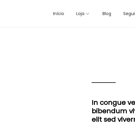
Início
Loja
Blog
Segui
In congue v
bibendum viv
elit sed vive