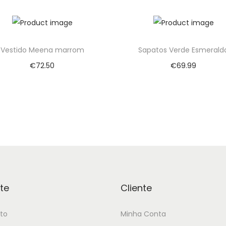
Add to Wishlist
Add to Wishlist
Vestido Meena marrom
Sapatos Verde Esmerald
€
72.50
€
69.99
Adicionar
Adicionar
Add to Wishlist
Add to Wishlist
te
Cliente
to
Minha Conta