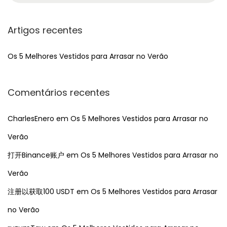
a
r
Artigos recentes
c
h
Os 5 Melhores Vestidos para Arrasar no Verão
f
o
Comentários recentes
r
:
CharlesEnero
em
Os 5 Melhores Vestidos para Arrasar no
Verão
打开Binance账户
em
Os 5 Melhores Vestidos para Arrasar no
Verão
注册以获取100 USDT
em
Os 5 Melhores Vestidos para Arrasar
no Verão