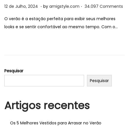
.
.
P
1
o
12 de Julho, 2024
by
amigstyle.com
34.097 Comments
o
2
n
O verão é a estação perfeita para exibir seus melhores
s
d
looks e se sentir confortável ao mesmo tempo. Com o…
t
e
e
J
d
u
o
l
n
h
o
Pesquisar
,
Pesquisar
2
0
Artigos recentes
2
4
Os 5 Melhores Vestidos para Arrasar no Verão