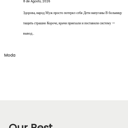
8 de Agosto, 2026
Здорова, народ Муж просто потерял себя Дети напуганы В больницу
тащить страшно Короче, врачи приехали и поставили систему —
вывод…
Moda
Our Best